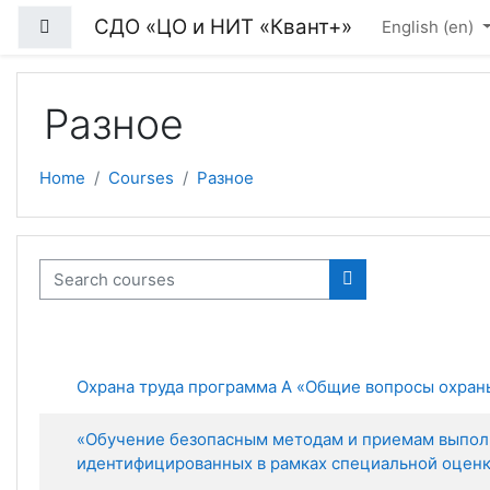
Skip to main content
СДО «ЦО и НИТ «Квант+»
Side panel
English ‎(en)‎
Разное
Home
Courses
Разное
Search courses
Search courses
Охрана труда программа А «Общие вопросы охран
«Обучение безопасным методам и приемам выполне
идентифицированных в рамках специальной оценк