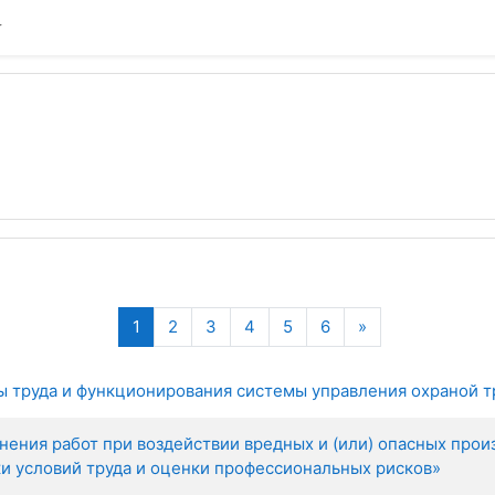
(current)
Next
1
2
3
4
5
6
»
ы труда и функционирования системы управления охраной т
ния работ при воздействии вредных и (или) опасных произ
и условий труда и оценки профессиональных рисков»